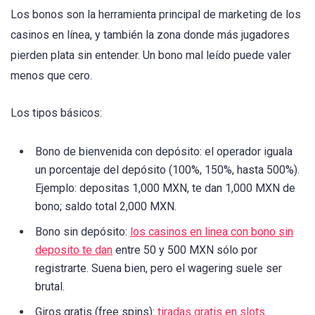
Los bonos son la herramienta principal de marketing de los
casinos en línea, y también la zona donde más jugadores
pierden plata sin entender. Un bono mal leído puede valer
menos que cero.
Los tipos básicos:
Bono de bienvenida con depósito: el operador iguala
un porcentaje del depósito (100%, 150%, hasta 500%).
Ejemplo: depositas 1,000 MXN, te dan 1,000 MXN de
bono; saldo total 2,000 MXN.
Bono sin depósito:
los casinos en linea con bono sin
deposito te dan
entre 50 y 500 MXN sólo por
registrarte. Suena bien, pero el wagering suele ser
brutal.
Giros gratis (free spins):
tiradas gratis en slots