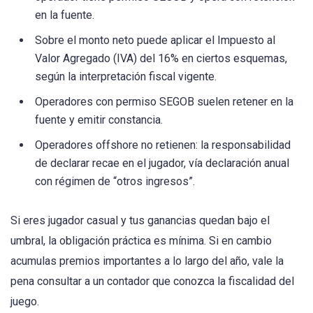
en la fuente.
Sobre el monto neto puede aplicar el Impuesto al
Valor Agregado (IVA) del 16% en ciertos esquemas,
según la interpretación fiscal vigente.
Operadores con permiso SEGOB suelen retener en la
fuente y emitir constancia.
Operadores offshore no retienen: la responsabilidad
de declarar recae en el jugador, vía declaración anual
con régimen de “otros ingresos”.
Si eres jugador casual y tus ganancias quedan bajo el
umbral, la obligación práctica es mínima. Si en cambio
acumulas premios importantes a lo largo del año, vale la
pena consultar a un contador que conozca la fiscalidad del
juego.