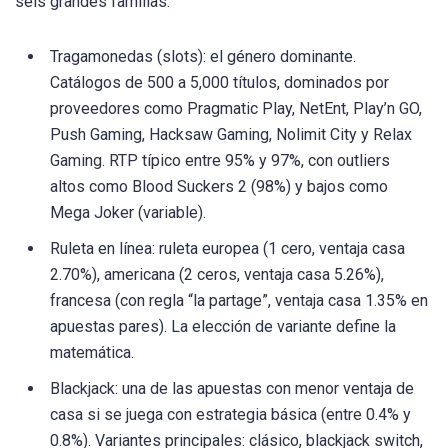
seis grandes familias:
Tragamonedas (slots): el género dominante.
Catálogos de 500 a 5,000 títulos, dominados por
proveedores como Pragmatic Play, NetEnt, Play’n GO,
Push Gaming, Hacksaw Gaming, Nolimit City y Relax
Gaming. RTP típico entre 95% y 97%, con outliers
altos como Blood Suckers 2 (98%) y bajos como
Mega Joker (variable).
Ruleta en línea: ruleta europea (1 cero, ventaja casa
2.70%), americana (2 ceros, ventaja casa 5.26%),
francesa (con regla “la partage”, ventaja casa 1.35% en
apuestas pares). La elección de variante define la
matemática.
Blackjack: una de las apuestas con menor ventaja de
casa si se juega con estrategia básica (entre 0.4% y
0.8%). Variantes principales: clásico, blackjack switch,