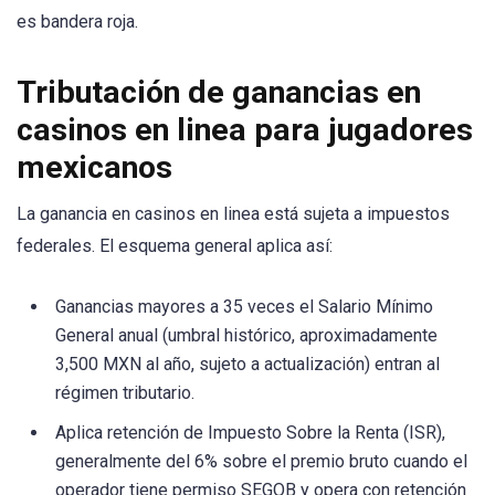
es bandera roja.
Tributación de ganancias en
casinos en linea para jugadores
mexicanos
La ganancia en casinos en linea está sujeta a impuestos
federales. El esquema general aplica así:
Ganancias mayores a 35 veces el Salario Mínimo
General anual (umbral histórico, aproximadamente
3,500 MXN al año, sujeto a actualización) entran al
régimen tributario.
Aplica retención de Impuesto Sobre la Renta (ISR),
generalmente del 6% sobre el premio bruto cuando el
operador tiene permiso SEGOB y opera con retención