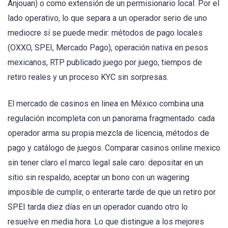
Anjouan) o como extensión de un permisionario local. Por el
lado operativo, lo que separa a un operador serio de uno
mediocre sí se puede medir: métodos de pago locales
(OXXO, SPEI, Mercado Pago), operación nativa en pesos
mexicanos, RTP publicado juego por juego, tiempos de
retiro reales y un proceso KYC sin sorpresas.
El mercado de casinos en linea en México combina una
regulación incompleta con un panorama fragmentado: cada
operador arma su propia mezcla de licencia, métodos de
pago y catálogo de juegos. Comparar casinos online mexico
sin tener claro el marco legal sale caro: depositar en un
sitio sin respaldo, aceptar un bono con un wagering
imposible de cumplir, o enterarte tarde de que un retiro por
SPEI tarda diez días en un operador cuando otro lo
resuelve en media hora. Lo que distingue a los mejores