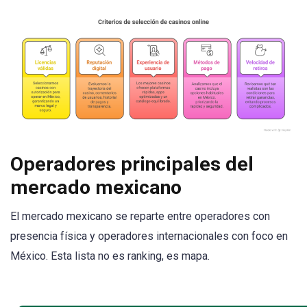
Operadores principales del
mercado mexicano
El mercado mexicano se reparte entre operadores con
presencia física y operadores internacionales con foco en
México. Esta lista no es ranking, es mapa.