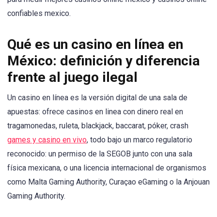
confiables mexico.
Qué es un casino en línea en
México: definición y diferencia
frente al juego ilegal
Un casino en línea es la versión digital de una sala de
apuestas: ofrece casinos en linea con dinero real en
tragamonedas, ruleta, blackjack, baccarat, póker, crash
games y casino en vivo
, todo bajo un marco regulatorio
reconocido: un permiso de la SEGOB junto con una sala
física mexicana, o una licencia internacional de organismos
como Malta Gaming Authority, Curaçao eGaming o la Anjouan
Gaming Authority.