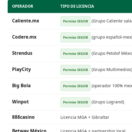
OPERADOR
TIPO DE LICENCIA
Caliente.mx
(Grupo Caliente sala 
Permiso SEGOB
Codere.mx
(grupo español-mex
Permiso SEGOB
Strendus
(Grupo Petolof Méxic
Permiso SEGOB
PlayCity
(Grupo Multimedios
Permiso SEGOB
Big Bola
(operador 100% mex
Permiso SEGOB
Winpot
(Grupo Logrand)
Permiso SEGOB
888casino
Licencia MGA + Gibraltar
Betway México
Licencia MGA + partnership local