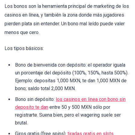
Los bonos son la herramienta principal de marketing de los
casinos en línea, y también la zona donde más jugadores
pierden plata sin entender. Un bono mal leído puede valer
menos que cero.
Los tipos básicos:
Bono de bienvenida con depósito: el operador iguala
un porcentaje del depósito (100%, 150%, hasta 500%).
Ejemplo: depositas 1,000 MXN, te dan 1,000 MXN de
bono; saldo total 2,000 MXN.
Bono sin depósito:
los casinos en linea con bono sin
deposito te dan
entre 50 y 500 MXN sólo por
registrarte. Suena bien, pero el wagering suele ser
brutal.
Giros gratis (free spins):
tiradas gratis en slots