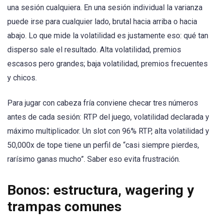
una sesión cualquiera. En una sesión individual la varianza
puede irse para cualquier lado, brutal hacia arriba o hacia
abajo. Lo que mide la volatilidad es justamente eso: qué tan
disperso sale el resultado. Alta volatilidad, premios
escasos pero grandes; baja volatilidad, premios frecuentes
y chicos.
Para jugar con cabeza fría conviene checar tres números
antes de cada sesión: RTP del juego, volatilidad declarada y
máximo multiplicador. Un slot con 96% RTP, alta volatilidad y
50,000x de tope tiene un perfil de “casi siempre pierdes,
rarísimo ganas mucho”. Saber eso evita frustración.
Bonos: estructura, wagering y
trampas comunes