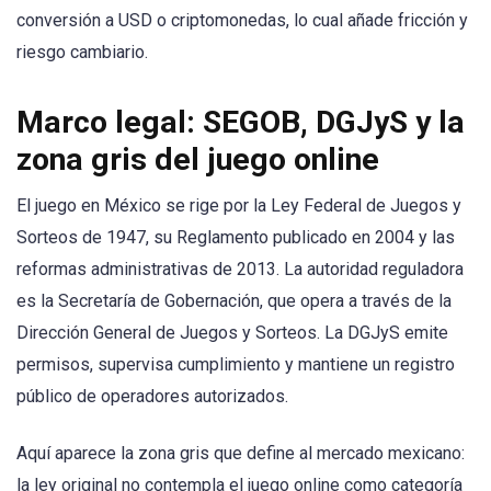
conversión a USD o criptomonedas, lo cual añade fricción y
riesgo cambiario.
Marco legal: SEGOB, DGJyS y la
zona gris del juego online
El juego en México se rige por la Ley Federal de Juegos y
Sorteos de 1947, su Reglamento publicado en 2004 y las
reformas administrativas de 2013. La autoridad reguladora
es la Secretaría de Gobernación, que opera a través de la
Dirección General de Juegos y Sorteos. La DGJyS emite
permisos, supervisa cumplimiento y mantiene un registro
público de operadores autorizados.
Aquí aparece la zona gris que define al mercado mexicano:
la ley original no contempla el juego online como categoría