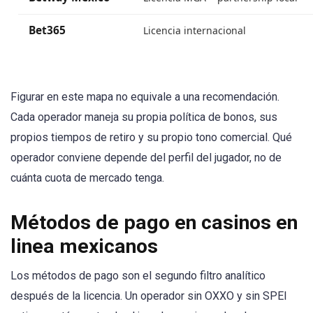
Bet365
Licencia internacional
Figurar en este mapa no equivale a una recomendación.
Cada operador maneja su propia política de bonos, sus
propios tiempos de retiro y su propio tono comercial. Qué
operador conviene depende del perfil del jugador, no de
cuánta cuota de mercado tenga.
Métodos de pago en casinos en
linea mexicanos
Los métodos de pago son el segundo filtro analítico
después de la licencia. Un operador sin OXXO y sin SPEI