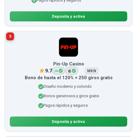
Pagos rápidos y seguros
Deposita y activa
5
Pin-Up Casino
9.7
MXN
Bono de hasta el 120% + 250 giros gratis
Diseño moderno y colorido
Bonos generosos y giros gratis
Pagos rápidos y seguros
Deposita y activa