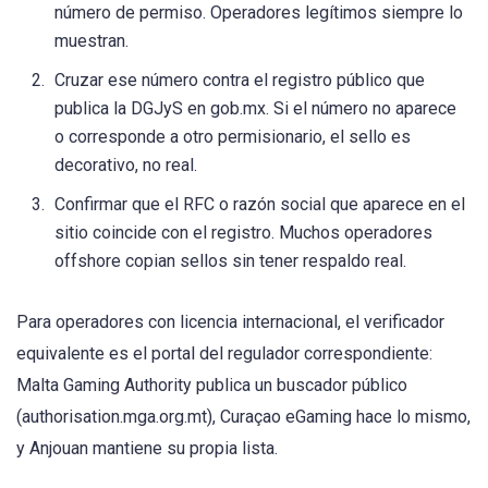
número de permiso. Operadores legítimos siempre lo
muestran.
Cruzar ese número contra el registro público que
publica la DGJyS en gob.mx. Si el número no aparece
o corresponde a otro permisionario, el sello es
decorativo, no real.
Confirmar que el RFC o razón social que aparece en el
sitio coincide con el registro. Muchos operadores
offshore copian sellos sin tener respaldo real.
Para operadores con licencia internacional, el verificador
equivalente es el portal del regulador correspondiente:
Malta Gaming Authority publica un buscador público
(authorisation.mga.org.mt), Curaçao eGaming hace lo mismo,
y Anjouan mantiene su propia lista.