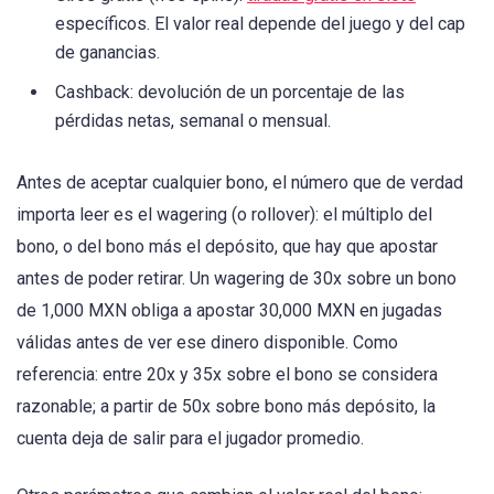
específicos. El valor real depende del juego y del cap
de ganancias.
Cashback: devolución de un porcentaje de las
pérdidas netas, semanal o mensual.
Antes de aceptar cualquier bono, el número que de verdad
importa leer es el wagering (o rollover): el múltiplo del
bono, o del bono más el depósito, que hay que apostar
antes de poder retirar. Un wagering de 30x sobre un bono
de 1,000 MXN obliga a apostar 30,000 MXN en jugadas
válidas antes de ver ese dinero disponible. Como
referencia: entre 20x y 35x sobre el bono se considera
razonable; a partir de 50x sobre bono más depósito, la
cuenta deja de salir para el jugador promedio.