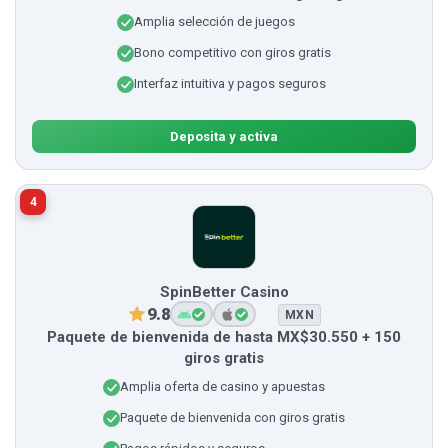
Amplia selección de juegos
Bono competitivo con giros gratis
Interfaz intuitiva y pagos seguros
Deposita y activa
4
SpinBetter Casino
9.8
MXN
Paquete de bienvenida de hasta MX$30.550 + 150
giros gratis
Amplia oferta de casino y apuestas
Paquete de bienvenida con giros gratis