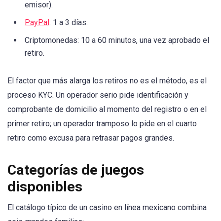
emisor).
PayPal
: 1 a 3 días.
Criptomonedas: 10 a 60 minutos, una vez aprobado el
retiro.
El factor que más alarga los retiros no es el método, es el
proceso KYC. Un operador serio pide identificación y
comprobante de domicilio al momento del registro o en el
primer retiro; un operador tramposo lo pide en el cuarto
retiro como excusa para retrasar pagos grandes.
Categorías de juegos
disponibles
El catálogo típico de un casino en línea mexicano combina