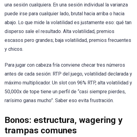
una sesión cualquiera. En una sesión individual la varianza
puede irse para cualquier lado, brutal hacia arriba o hacia
abajo. Lo que mide la volatilidad es justamente eso: qué tan
disperso sale el resultado. Alta volatilidad, premios
escasos pero grandes; baja volatilidad, premios frecuentes
y chicos.
Para jugar con cabeza fría conviene checar tres números
antes de cada sesión: RTP del juego, volatilidad declarada y
máximo multiplicador. Un slot con 96% RTP, alta volatilidad y
50,000x de tope tiene un perfil de “casi siempre pierdes,
rarísimo ganas mucho”. Saber eso evita frustración.
Bonos: estructura, wagering y
trampas comunes