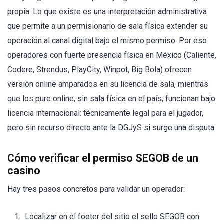
propia. Lo que existe es una interpretación administrativa
que permite a un permisionario de sala física extender su
operación al canal digital bajo el mismo permiso. Por eso
operadores con fuerte presencia física en México (Caliente,
Codere, Strendus, PlayCity, Winpot, Big Bola) ofrecen
versión online amparados en su licencia de sala, mientras
que los pure online, sin sala física en el país, funcionan bajo
licencia internacional: técnicamente legal para el jugador,
pero sin recurso directo ante la DGJyS si surge una disputa.
Cómo verificar el permiso SEGOB de un
casino
Hay tres pasos concretos para validar un operador:
Localizar en el footer del sitio el sello SEGOB con