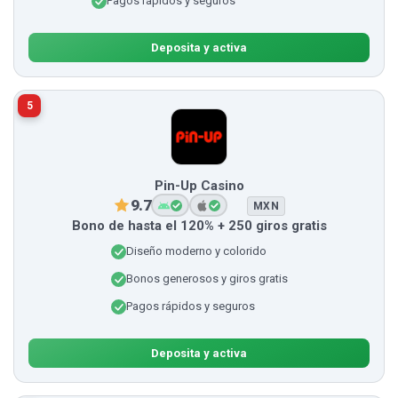
Pagos rápidos y seguros
Deposita y activa
5
Pin-Up Casino
9.7
MXN
Bono de hasta el 120% + 250 giros gratis
Diseño moderno y colorido
Bonos generosos y giros gratis
Pagos rápidos y seguros
Deposita y activa