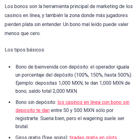
Los bonos son la herramienta principal de marketing de los
casinos en línea, y también la zona donde más jugadores
pierden plata sin entender. Un bono mal leído puede valer
menos que cero.
Los tipos básicos:
Bono de bienvenida con depósito: el operador iguala
un porcentaje del depósito (100%, 150%, hasta 500%).
Ejemplo: depositas 1,000 MXN, te dan 1,000 MXN de
bono; saldo total 2,000 MXN.
Bono sin depósito:
los casinos en linea con bono sin
deposito te dan
entre 50 y 500 MXN sólo por
registrarte. Suena bien, pero el wagering suele ser
brutal.
Giros gratis (free spins):
tiradas gratis en slots