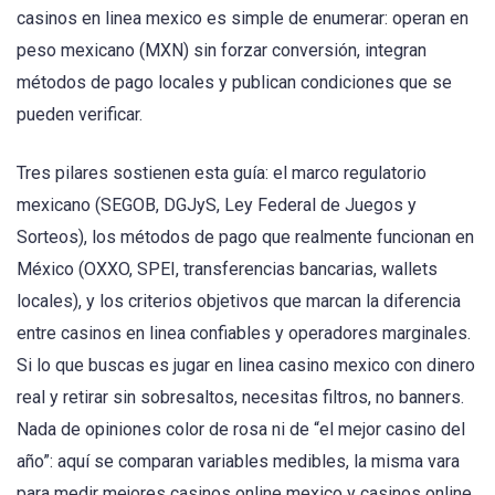
casinos en linea mexico es simple de enumerar: operan en
peso mexicano (MXN) sin forzar conversión, integran
métodos de pago locales y publican condiciones que se
pueden verificar.
Tres pilares sostienen esta guía: el marco regulatorio
mexicano (SEGOB, DGJyS, Ley Federal de Juegos y
Sorteos), los métodos de pago que realmente funcionan en
México (OXXO, SPEI, transferencias bancarias, wallets
locales), y los criterios objetivos que marcan la diferencia
entre casinos en linea confiables y operadores marginales.
Si lo que buscas es jugar en linea casino mexico con dinero
real y retirar sin sobresaltos, necesitas filtros, no banners.
Nada de opiniones color de rosa ni de “el mejor casino del
año”: aquí se comparan variables medibles, la misma vara
para medir mejores casinos online mexico y casinos online