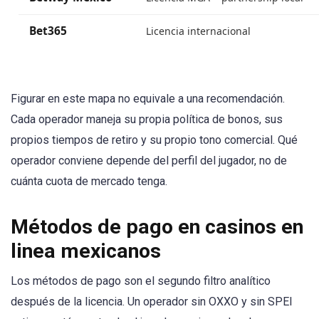
Bet365
Licencia internacional
Figurar en este mapa no equivale a una recomendación.
Cada operador maneja su propia política de bonos, sus
propios tiempos de retiro y su propio tono comercial. Qué
operador conviene depende del perfil del jugador, no de
cuánta cuota de mercado tenga.
Métodos de pago en casinos en
linea mexicanos
Los métodos de pago son el segundo filtro analítico
después de la licencia. Un operador sin OXXO y sin SPEI