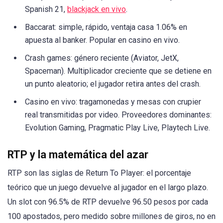
Spanish 21,
blackjack en vivo
.
Baccarat: simple, rápido, ventaja casa 1.06% en
apuesta al banker. Popular en casino en vivo.
Crash games: género reciente (Aviator, JetX,
Spaceman). Multiplicador creciente que se detiene en
un punto aleatorio; el jugador retira antes del crash.
Casino en vivo: tragamonedas y mesas con crupier
real transmitidas por video. Proveedores dominantes:
Evolution Gaming, Pragmatic Play Live, Playtech Live.
RTP y la matemática del azar
RTP son las siglas de Return To Player: el porcentaje
teórico que un juego devuelve al jugador en el largo plazo.
Un slot con 96.5% de RTP devuelve 96.50 pesos por cada
100 apostados, pero medido sobre millones de giros, no en