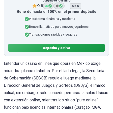
JugaBet Casino
9.8
MXN
Bono de hasta el 100% en el primer depósito
Plataforma dinámica y moderna
Bonos llamativos para nuevos jugadores
Transacciones rápidas y seguras
Deposita y activa
Entender un casino en línea que opera en México exige
mirar dos planos distintos. Por el lado legal, la Secretaría
de Gobernación (SEGOB) regula el juego mediante la
Dirección General de Juegos y Sorteos (DGJyS); el marco
actual, sin embargo, sólo concede permisos a salas físicas
con extensión online, mientras los sitios “pure online”
funcionan bajo licencias internacionales (Curaçao, MGA,