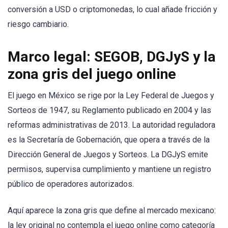
conversión a USD o criptomonedas, lo cual añade fricción y
riesgo cambiario.
Marco legal: SEGOB, DGJyS y la
zona gris del juego online
El juego en México se rige por la Ley Federal de Juegos y
Sorteos de 1947, su Reglamento publicado en 2004 y las
reformas administrativas de 2013. La autoridad reguladora
es la Secretaría de Gobernación, que opera a través de la
Dirección General de Juegos y Sorteos. La DGJyS emite
permisos, supervisa cumplimiento y mantiene un registro
público de operadores autorizados.
Aquí aparece la zona gris que define al mercado mexicano:
la ley original no contempla el juego online como categoría