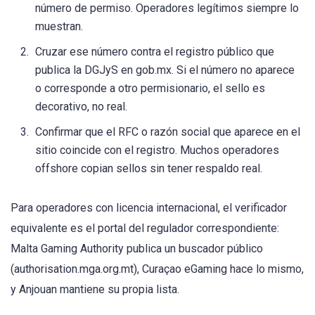
número de permiso. Operadores legítimos siempre lo
muestran.
Cruzar ese número contra el registro público que
publica la DGJyS en gob.mx. Si el número no aparece
o corresponde a otro permisionario, el sello es
decorativo, no real.
Confirmar que el RFC o razón social que aparece en el
sitio coincide con el registro. Muchos operadores
offshore copian sellos sin tener respaldo real.
Para operadores con licencia internacional, el verificador
equivalente es el portal del regulador correspondiente:
Malta Gaming Authority publica un buscador público
(authorisation.mga.org.mt), Curaçao eGaming hace lo mismo,
y Anjouan mantiene su propia lista.