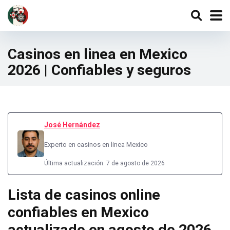
Casinos en linea en Mexico
2026 | Confiables y seguros
José Hernández
Experto en casinos en linea Mexico
Última actualización: 7 de agosto de 2026
Lista de casinos online
confiables en Mexico
actualizado en agosto de 2026