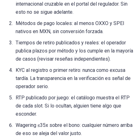
internacional cruzable en el portal del regulador. Sin
esto no se sigue adelante.
Métodos de pago locales: al menos OXXO y SPEI
nativos en MXN, sin conversión forzada.
Tiempos de retiro publicados y reales: el operador
publica plazos por método y los cumple en la mayoría
de casos (revisar reseñas independientes).
KYC al registro o primer retiro: nunca como excusa
tardía. La transparencia en la verificación es señal de
operador serio.
RTP publicado por juego: el catálogo muestra el RTP
de cada slot. Si lo ocultan, alguien tiene algo que
esconder.
Wagering ≤35x sobre el bono: cualquier número arriba
de eso se aleja del valor justo.