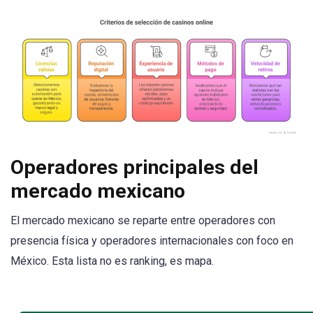
Operadores principales del
mercado mexicano
El mercado mexicano se reparte entre operadores con
presencia física y operadores internacionales con foco en
México. Esta lista no es ranking, es mapa.