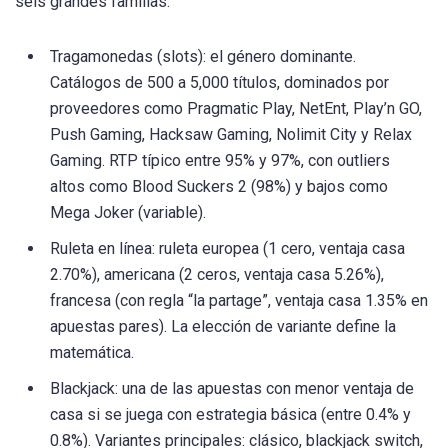
seis grandes familias:
Tragamonedas (slots): el género dominante.
Catálogos de 500 a 5,000 títulos, dominados por
proveedores como Pragmatic Play, NetEnt, Play’n GO,
Push Gaming, Hacksaw Gaming, Nolimit City y Relax
Gaming. RTP típico entre 95% y 97%, con outliers
altos como Blood Suckers 2 (98%) y bajos como
Mega Joker (variable).
Ruleta en línea: ruleta europea (1 cero, ventaja casa
2.70%), americana (2 ceros, ventaja casa 5.26%),
francesa (con regla “la partage”, ventaja casa 1.35% en
apuestas pares). La elección de variante define la
matemática.
Blackjack: una de las apuestas con menor ventaja de
casa si se juega con estrategia básica (entre 0.4% y
0.8%). Variantes principales: clásico, blackjack switch,