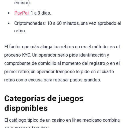
emisor).
PayPal
: 1 a 3 días.
Criptomonedas: 10 a 60 minutos, una vez aprobado el
retiro.
El factor que más alarga los retiros no es el método, es el
proceso KYC. Un operador serio pide identificación y
comprobante de domicilio al momento del registro o en el
primer retiro; un operador tramposo lo pide en el cuarto
retiro como excusa para retrasar pagos grandes.
Categorías de juegos
disponibles
El catálogo típico de un casino en línea mexicano combina