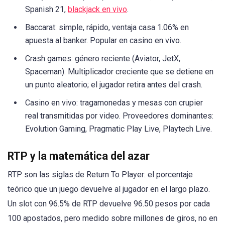
Spanish 21,
blackjack en vivo
.
Baccarat: simple, rápido, ventaja casa 1.06% en
apuesta al banker. Popular en casino en vivo.
Crash games: género reciente (Aviator, JetX,
Spaceman). Multiplicador creciente que se detiene en
un punto aleatorio; el jugador retira antes del crash.
Casino en vivo: tragamonedas y mesas con crupier
real transmitidas por video. Proveedores dominantes:
Evolution Gaming, Pragmatic Play Live, Playtech Live.
RTP y la matemática del azar
RTP son las siglas de Return To Player: el porcentaje
teórico que un juego devuelve al jugador en el largo plazo.
Un slot con 96.5% de RTP devuelve 96.50 pesos por cada
100 apostados, pero medido sobre millones de giros, no en