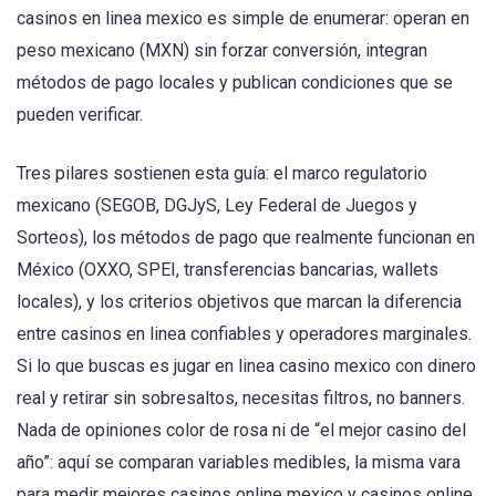
casinos en linea mexico es simple de enumerar: operan en
peso mexicano (MXN) sin forzar conversión, integran
métodos de pago locales y publican condiciones que se
pueden verificar.
Tres pilares sostienen esta guía: el marco regulatorio
mexicano (SEGOB, DGJyS, Ley Federal de Juegos y
Sorteos), los métodos de pago que realmente funcionan en
México (OXXO, SPEI, transferencias bancarias, wallets
locales), y los criterios objetivos que marcan la diferencia
entre casinos en linea confiables y operadores marginales.
Si lo que buscas es jugar en linea casino mexico con dinero
real y retirar sin sobresaltos, necesitas filtros, no banners.
Nada de opiniones color de rosa ni de “el mejor casino del
año”: aquí se comparan variables medibles, la misma vara
para medir mejores casinos online mexico y casinos online