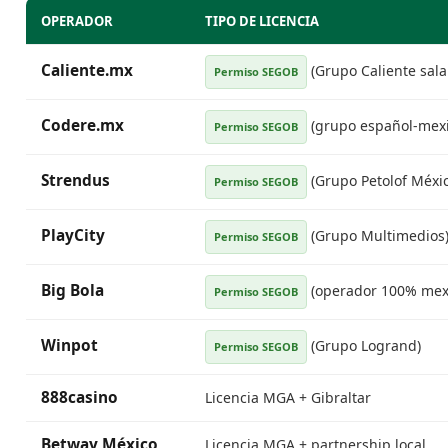
OPERADOR
TIPO DE LICENCIA
Caliente.mx
(Grupo Caliente sala 
Permiso SEGOB
Codere.mx
(grupo español-mex
Permiso SEGOB
Strendus
(Grupo Petolof Méxic
Permiso SEGOB
PlayCity
(Grupo Multimedios
Permiso SEGOB
Big Bola
(operador 100% mex
Permiso SEGOB
Winpot
(Grupo Logrand)
Permiso SEGOB
888casino
Licencia MGA + Gibraltar
Betway México
Licencia MGA + partnership local