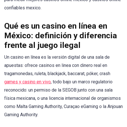
confiables mexico.
Qué es un casino en línea en
México: definición y diferencia
frente al juego ilegal
Un casino en línea es la versión digital de una sala de
apuestas: ofrece casinos en linea con dinero real en
tragamonedas, ruleta, blackjack, baccarat, póker, crash
games y casino en vivo
, todo bajo un marco regulatorio
reconocido: un permiso de la SEGOB junto con una sala
física mexicana, o una licencia internacional de organismos
como Malta Gaming Authority, Curaçao eGaming o la Anjouan
Gaming Authority.