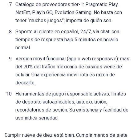
Catálogo de proveedores tier-1: Pragmatic Play,
NetEnt, Play’n GO, Evolution Gaming. No basta con
tener “muchos juegos”; importa de quién son.
Soporte al cliente en español, 24/7, vía chat: con
tiempos de respuesta bajo 5 minutos en horario
normal.
Versión móvil funcional (app o web responsive): más
del 70% del tráfico mexicano de casinos viene de
celular. Una experiencia móvil rota es razón de
descarte.
Herramientas de juego responsable activas: límites
de depósito autoaplicables, autoexclusión,
recordatorios de sesión. Su existencia y facilidad de
uso indica seriedad.
Cumplir nueve de diez está bien. Cumplir menos de siete