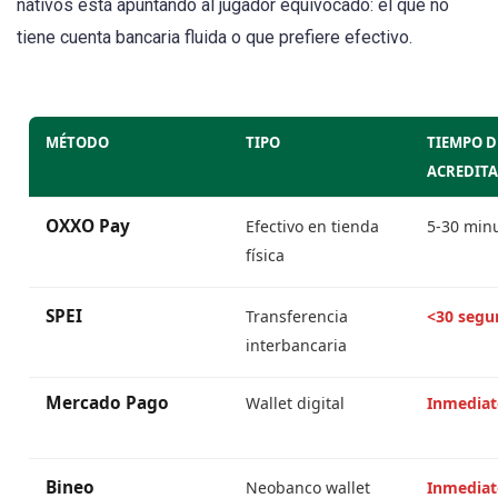
nativos está apuntando al jugador equivocado: el que no
tiene cuenta bancaria fluida o que prefiere efectivo.
MÉTODO
TIPO
TIEMPO D
ACREDIT
OXXO Pay
Efectivo en tienda
5-30 min
física
SPEI
Transferencia
<30 segu
interbancaria
Mercado Pago
Wallet digital
Inmediat
Bineo
Neobanco wallet
Inmediat