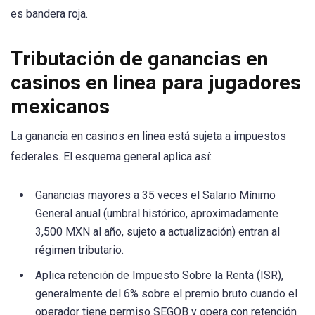
es bandera roja.
Tributación de ganancias en
casinos en linea para jugadores
mexicanos
La ganancia en casinos en linea está sujeta a impuestos
federales. El esquema general aplica así:
Ganancias mayores a 35 veces el Salario Mínimo
General anual (umbral histórico, aproximadamente
3,500 MXN al año, sujeto a actualización) entran al
régimen tributario.
Aplica retención de Impuesto Sobre la Renta (ISR),
generalmente del 6% sobre el premio bruto cuando el
operador tiene permiso SEGOB y opera con retención