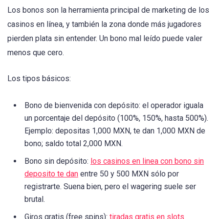
Los bonos son la herramienta principal de marketing de los
casinos en línea, y también la zona donde más jugadores
pierden plata sin entender. Un bono mal leído puede valer
menos que cero.
Los tipos básicos:
Bono de bienvenida con depósito: el operador iguala
un porcentaje del depósito (100%, 150%, hasta 500%).
Ejemplo: depositas 1,000 MXN, te dan 1,000 MXN de
bono; saldo total 2,000 MXN.
Bono sin depósito:
los casinos en linea con bono sin
deposito te dan
entre 50 y 500 MXN sólo por
registrarte. Suena bien, pero el wagering suele ser
brutal.
Giros gratis (free spins):
tiradas gratis en slots