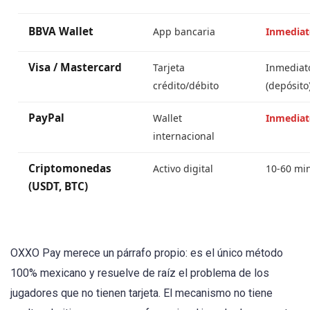
BBVA Wallet
App bancaria
Inmediat
Visa / Mastercard
Tarjeta
Inmediat
crédito/débito
(depósito
PayPal
Wallet
Inmediat
internacional
Criptomonedas
Activo digital
10-60 mi
(USDT, BTC)
OXXO Pay merece un párrafo propio: es el único método
100% mexicano y resuelve de raíz el problema de los
jugadores que no tienen tarjeta. El mecanismo no tiene