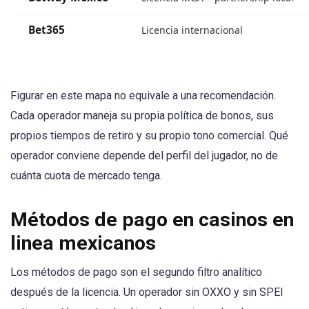
Bet365
Licencia internacional
Figurar en este mapa no equivale a una recomendación.
Cada operador maneja su propia política de bonos, sus
propios tiempos de retiro y su propio tono comercial. Qué
operador conviene depende del perfil del jugador, no de
cuánta cuota de mercado tenga.
Métodos de pago en casinos en
linea mexicanos
Los métodos de pago son el segundo filtro analítico
después de la licencia. Un operador sin OXXO y sin SPEI