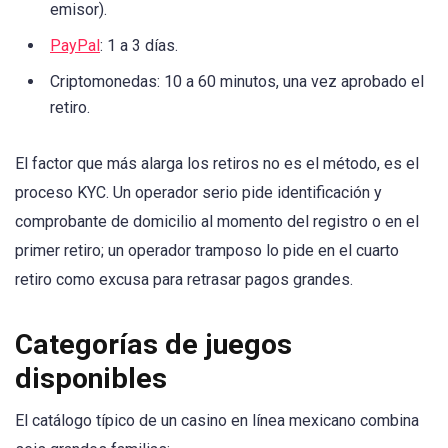
emisor).
PayPal
: 1 a 3 días.
Criptomonedas: 10 a 60 minutos, una vez aprobado el
retiro.
El factor que más alarga los retiros no es el método, es el
proceso KYC. Un operador serio pide identificación y
comprobante de domicilio al momento del registro o en el
primer retiro; un operador tramposo lo pide en el cuarto
retiro como excusa para retrasar pagos grandes.
Categorías de juegos
disponibles
El catálogo típico de un casino en línea mexicano combina