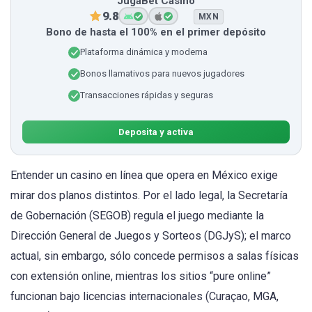
JugaBet Casino
9.8
MXN
Bono de hasta el 100% en el primer depósito
Plataforma dinámica y moderna
Bonos llamativos para nuevos jugadores
Transacciones rápidas y seguras
Deposita y activa
Entender un casino en línea que opera en México exige
mirar dos planos distintos. Por el lado legal, la Secretaría
de Gobernación (SEGOB) regula el juego mediante la
Dirección General de Juegos y Sorteos (DGJyS); el marco
actual, sin embargo, sólo concede permisos a salas físicas
con extensión online, mientras los sitios “pure online”
funcionan bajo licencias internacionales (Curaçao, MGA,