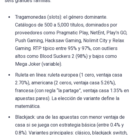
seis grandes familias:
Tragamonedas (slots): el género dominante.
Catálogos de 500 a 5,000 títulos, dominados por
proveedores como Pragmatic Play, NetEnt, Play’n GO,
Push Gaming, Hacksaw Gaming, Nolimit City y Relax
Gaming. RTP típico entre 95% y 97%, con outliers
altos como Blood Suckers 2 (98%) y bajos como
Mega Joker (variable).
Ruleta en línea: ruleta europea (1 cero, ventaja casa
2.70%), americana (2 ceros, ventaja casa 5.26%),
francesa (con regla “la partage”, ventaja casa 1.35% en
apuestas pares). La elección de variante define la
matemática.
Blackjack: una de las apuestas con menor ventaja de
casa si se juega con estrategia básica (entre 0.4% y
0.8%). Variantes principales: clásico, blackjack switch,