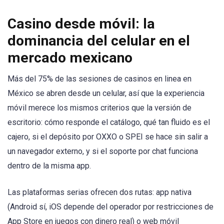
Casino desde móvil: la
dominancia del celular en el
mercado mexicano
Más del 75% de las sesiones de casinos en linea en
México se abren desde un celular, así que la experiencia
móvil merece los mismos criterios que la versión de
escritorio: cómo responde el catálogo, qué tan fluido es el
cajero, si el depósito por OXXO o SPEI se hace sin salir a
un navegador externo, y si el soporte por chat funciona
dentro de la misma app.
Las plataformas serias ofrecen dos rutas: app nativa
(Android sí, iOS depende del operador por restricciones de
App Store en juegos con dinero real) o web móvil