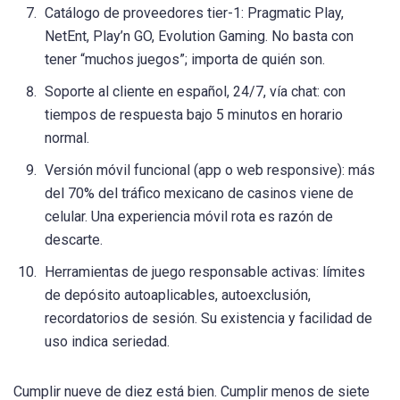
Catálogo de proveedores tier-1: Pragmatic Play,
NetEnt, Play’n GO, Evolution Gaming. No basta con
tener “muchos juegos”; importa de quién son.
Soporte al cliente en español, 24/7, vía chat: con
tiempos de respuesta bajo 5 minutos en horario
normal.
Versión móvil funcional (app o web responsive): más
del 70% del tráfico mexicano de casinos viene de
celular. Una experiencia móvil rota es razón de
descarte.
Herramientas de juego responsable activas: límites
de depósito autoaplicables, autoexclusión,
recordatorios de sesión. Su existencia y facilidad de
uso indica seriedad.
Cumplir nueve de diez está bien. Cumplir menos de siete