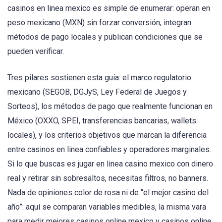
casinos en linea mexico es simple de enumerar: operan en
peso mexicano (MXN) sin forzar conversión, integran
métodos de pago locales y publican condiciones que se
pueden verificar.
Tres pilares sostienen esta guía: el marco regulatorio
mexicano (SEGOB, DGJyS, Ley Federal de Juegos y
Sorteos), los métodos de pago que realmente funcionan en
México (OXXO, SPEI, transferencias bancarias, wallets
locales), y los criterios objetivos que marcan la diferencia
entre casinos en linea confiables y operadores marginales.
Si lo que buscas es jugar en linea casino mexico con dinero
real y retirar sin sobresaltos, necesitas filtros, no banners.
Nada de opiniones color de rosa ni de “el mejor casino del
año”: aquí se comparan variables medibles, la misma vara
para medir mejores casinos online mexico y casinos online