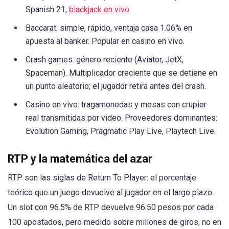
Spanish 21,
blackjack en vivo
.
Baccarat: simple, rápido, ventaja casa 1.06% en
apuesta al banker. Popular en casino en vivo.
Crash games: género reciente (Aviator, JetX,
Spaceman). Multiplicador creciente que se detiene en
un punto aleatorio; el jugador retira antes del crash.
Casino en vivo: tragamonedas y mesas con crupier
real transmitidas por video. Proveedores dominantes:
Evolution Gaming, Pragmatic Play Live, Playtech Live.
RTP y la matemática del azar
RTP son las siglas de Return To Player: el porcentaje
teórico que un juego devuelve al jugador en el largo plazo.
Un slot con 96.5% de RTP devuelve 96.50 pesos por cada
100 apostados, pero medido sobre millones de giros, no en