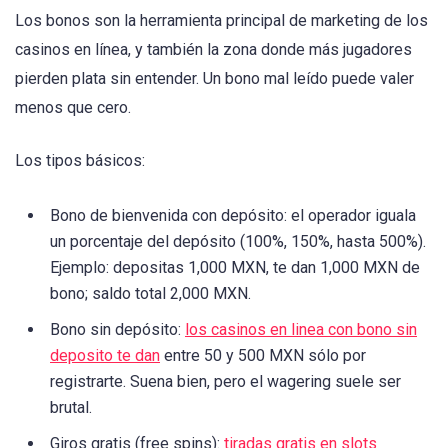
Los bonos son la herramienta principal de marketing de los
casinos en línea, y también la zona donde más jugadores
pierden plata sin entender. Un bono mal leído puede valer
menos que cero.
Los tipos básicos:
Bono de bienvenida con depósito: el operador iguala
un porcentaje del depósito (100%, 150%, hasta 500%).
Ejemplo: depositas 1,000 MXN, te dan 1,000 MXN de
bono; saldo total 2,000 MXN.
Bono sin depósito:
los casinos en linea con bono sin
deposito te dan
entre 50 y 500 MXN sólo por
registrarte. Suena bien, pero el wagering suele ser
brutal.
Giros gratis (free spins):
tiradas gratis en slots