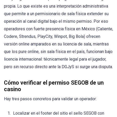
propia. Lo que existe es una interpretación administrativa
que permite a un permisionario de sala física extender su
operación al canal digital bajo el mismo permiso. Por eso
operadores con fuerte presencia física en México (Caliente,
Codere, Strendus, PlayCity, Winpot, Big Bola) ofrecen
versión online amparados en su licencia de sala, mientras
que los pure online, sin sala física en el país, funcionan bajo
licencia internacional: técnicamente legal para el jugador,
pero sin recurso directo ante la DGJyS si surge una disputa.
Cómo verificar el permiso SEGOB de un
casino
Hay tres pasos concretos para validar un operador:
Localizar en el footer del sitio el sello SEGOB con