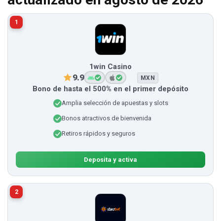
1
1win Casino
9.9
MXN
Bono de hasta el 500% en el primer depósito
Amplia selección de apuestas y slots
Bonos atractivos de bienvenida
Retiros rápidos y seguros
Deposita y activa
2