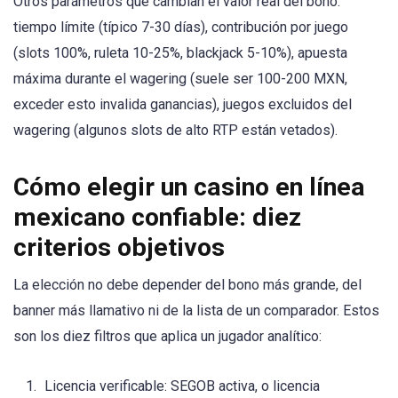
Otros parámetros que cambian el valor real del bono:
tiempo límite (típico 7-30 días), contribución por juego
(slots 100%, ruleta 10-25%, blackjack 5-10%), apuesta
máxima durante el wagering (suele ser 100-200 MXN,
exceder esto invalida ganancias), juegos excluidos del
wagering (algunos slots de alto RTP están vetados).
Cómo elegir un casino en línea
mexicano confiable: diez
criterios objetivos
La elección no debe depender del bono más grande, del
banner más llamativo ni de la lista de un comparador. Estos
son los diez filtros que aplica un jugador analítico:
Licencia verificable: SEGOB activa, o licencia