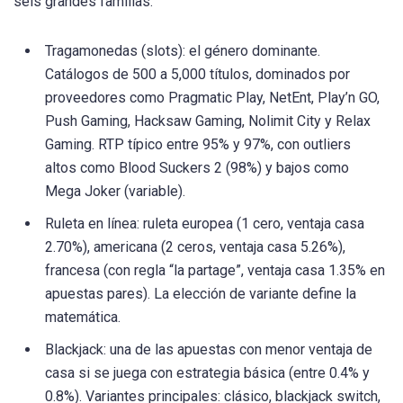
seis grandes familias:
Tragamonedas (slots): el género dominante.
Catálogos de 500 a 5,000 títulos, dominados por
proveedores como Pragmatic Play, NetEnt, Play’n GO,
Push Gaming, Hacksaw Gaming, Nolimit City y Relax
Gaming. RTP típico entre 95% y 97%, con outliers
altos como Blood Suckers 2 (98%) y bajos como
Mega Joker (variable).
Ruleta en línea: ruleta europea (1 cero, ventaja casa
2.70%), americana (2 ceros, ventaja casa 5.26%),
francesa (con regla “la partage”, ventaja casa 1.35% en
apuestas pares). La elección de variante define la
matemática.
Blackjack: una de las apuestas con menor ventaja de
casa si se juega con estrategia básica (entre 0.4% y
0.8%). Variantes principales: clásico, blackjack switch,