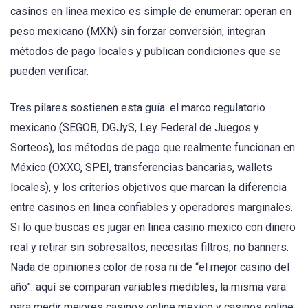
casinos en linea mexico es simple de enumerar: operan en
peso mexicano (MXN) sin forzar conversión, integran
métodos de pago locales y publican condiciones que se
pueden verificar.
Tres pilares sostienen esta guía: el marco regulatorio
mexicano (SEGOB, DGJyS, Ley Federal de Juegos y
Sorteos), los métodos de pago que realmente funcionan en
México (OXXO, SPEI, transferencias bancarias, wallets
locales), y los criterios objetivos que marcan la diferencia
entre casinos en linea confiables y operadores marginales.
Si lo que buscas es jugar en linea casino mexico con dinero
real y retirar sin sobresaltos, necesitas filtros, no banners.
Nada de opiniones color de rosa ni de “el mejor casino del
año”: aquí se comparan variables medibles, la misma vara
para medir mejores casinos online mexico y casinos online