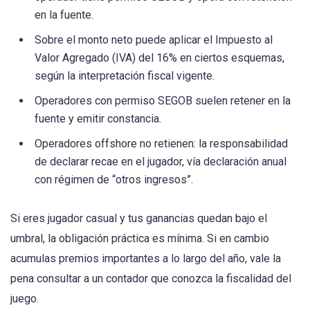
en la fuente.
Sobre el monto neto puede aplicar el Impuesto al
Valor Agregado (IVA) del 16% en ciertos esquemas,
según la interpretación fiscal vigente.
Operadores con permiso SEGOB suelen retener en la
fuente y emitir constancia.
Operadores offshore no retienen: la responsabilidad
de declarar recae en el jugador, vía declaración anual
con régimen de “otros ingresos”.
Si eres jugador casual y tus ganancias quedan bajo el
umbral, la obligación práctica es mínima. Si en cambio
acumulas premios importantes a lo largo del año, vale la
pena consultar a un contador que conozca la fiscalidad del
juego.