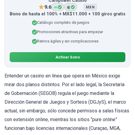
CampoBet Casino
9.6
MXN
Bono de hasta el 100% + MX$11.000 + 100 giros gratis
Catálogo completo de juegos
Promociones atractivas para empezar
Retiros ágiles y sin complicaciones
Activar bono
Entender un casino en línea que opera en México exige
mirar dos planos distintos. Por el lado legal, la Secretaría
de Gobernación (SEGOB) regula el juego mediante la
Dirección General de Juegos y Sorteos (DGJyS); el marco
actual, sin embargo, sólo concede permisos a salas físicas
con extensión online, mientras los sitios “pure online”
funcionan bajo licencias internacionales (Curaçao, MGA,