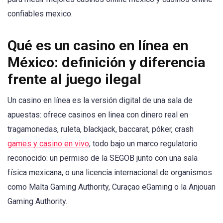
confiables mexico.
Qué es un casino en línea en
México: definición y diferencia
frente al juego ilegal
Un casino en línea es la versión digital de una sala de
apuestas: ofrece casinos en linea con dinero real en
tragamonedas, ruleta, blackjack, baccarat, póker, crash
games y casino en vivo
, todo bajo un marco regulatorio
reconocido: un permiso de la SEGOB junto con una sala
física mexicana, o una licencia internacional de organismos
como Malta Gaming Authority, Curaçao eGaming o la Anjouan
Gaming Authority.