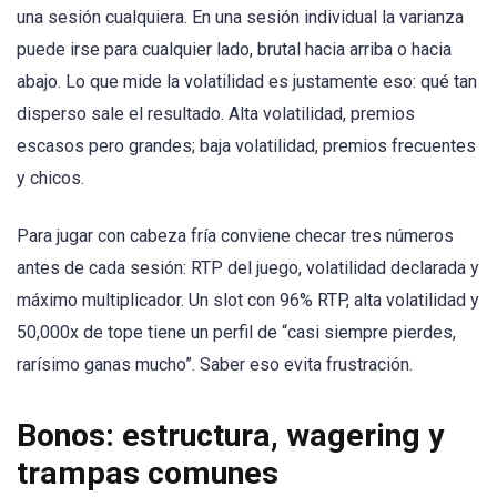
una sesión cualquiera. En una sesión individual la varianza
puede irse para cualquier lado, brutal hacia arriba o hacia
abajo. Lo que mide la volatilidad es justamente eso: qué tan
disperso sale el resultado. Alta volatilidad, premios
escasos pero grandes; baja volatilidad, premios frecuentes
y chicos.
Para jugar con cabeza fría conviene checar tres números
antes de cada sesión: RTP del juego, volatilidad declarada y
máximo multiplicador. Un slot con 96% RTP, alta volatilidad y
50,000x de tope tiene un perfil de “casi siempre pierdes,
rarísimo ganas mucho”. Saber eso evita frustración.
Bonos: estructura, wagering y
trampas comunes