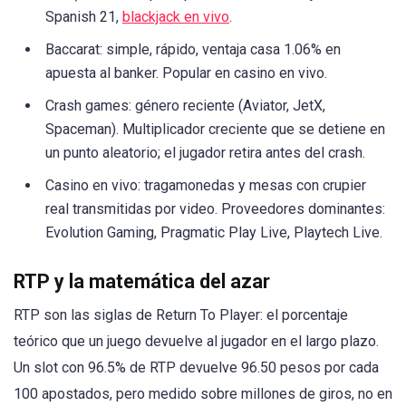
Spanish 21,
blackjack en vivo
.
Baccarat: simple, rápido, ventaja casa 1.06% en
apuesta al banker. Popular en casino en vivo.
Crash games: género reciente (Aviator, JetX,
Spaceman). Multiplicador creciente que se detiene en
un punto aleatorio; el jugador retira antes del crash.
Casino en vivo: tragamonedas y mesas con crupier
real transmitidas por video. Proveedores dominantes:
Evolution Gaming, Pragmatic Play Live, Playtech Live.
RTP y la matemática del azar
RTP son las siglas de Return To Player: el porcentaje
teórico que un juego devuelve al jugador en el largo plazo.
Un slot con 96.5% de RTP devuelve 96.50 pesos por cada
100 apostados, pero medido sobre millones de giros, no en