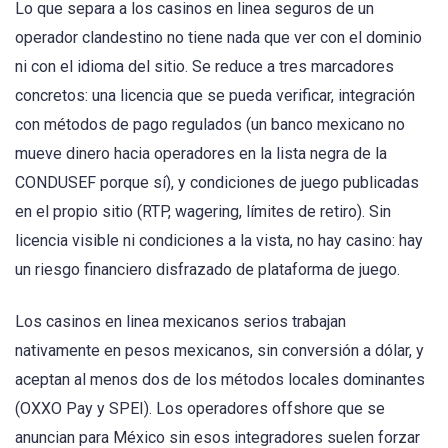
Lo que separa a los casinos en linea seguros de un
operador clandestino no tiene nada que ver con el dominio
ni con el idioma del sitio. Se reduce a tres marcadores
concretos: una licencia que se pueda verificar, integración
con métodos de pago regulados (un banco mexicano no
mueve dinero hacia operadores en la lista negra de la
CONDUSEF porque sí), y condiciones de juego publicadas
en el propio sitio (RTP, wagering, límites de retiro). Sin
licencia visible ni condiciones a la vista, no hay casino: hay
un riesgo financiero disfrazado de plataforma de juego.
Los casinos en linea mexicanos serios trabajan
nativamente en pesos mexicanos, sin conversión a dólar, y
aceptan al menos dos de los métodos locales dominantes
(OXXO Pay y SPEI). Los operadores offshore que se
anuncian para México sin esos integradores suelen forzar