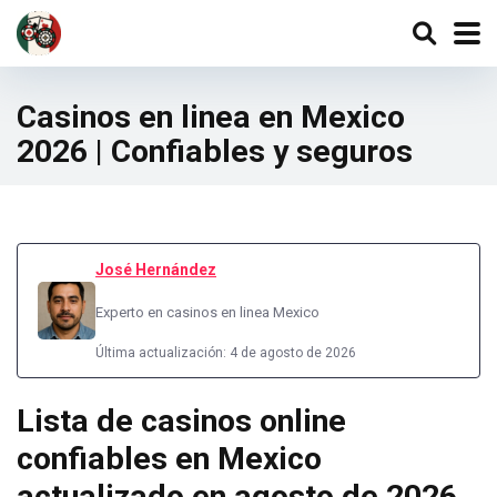
Casinos en linea en Mexico
2026 | Confiables y seguros
José Hernández
Experto en casinos en linea Mexico
Última actualización: 4 de agosto de 2026
Lista de casinos online
confiables en Mexico
actualizado en agosto de 2026