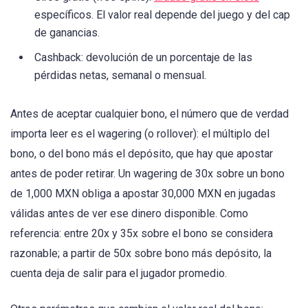
específicos. El valor real depende del juego y del cap
de ganancias.
Cashback: devolución de un porcentaje de las
pérdidas netas, semanal o mensual.
Antes de aceptar cualquier bono, el número que de verdad
importa leer es el wagering (o rollover): el múltiplo del
bono, o del bono más el depósito, que hay que apostar
antes de poder retirar. Un wagering de 30x sobre un bono
de 1,000 MXN obliga a apostar 30,000 MXN en jugadas
válidas antes de ver ese dinero disponible. Como
referencia: entre 20x y 35x sobre el bono se considera
razonable; a partir de 50x sobre bono más depósito, la
cuenta deja de salir para el jugador promedio.