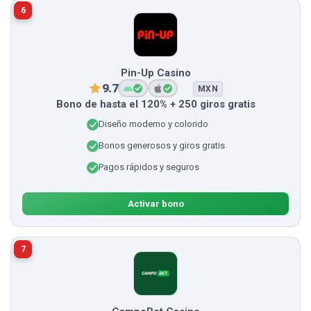
6
Pin-Up Casino
9.7
MXN
Bono de hasta el 120% + 250 giros gratis
Diseño moderno y colorido
Bonos generosos y giros gratis
Pagos rápidos y seguros
Activar bono
7