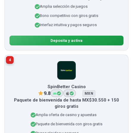
Amplia selección de juegos
Bono competitivo con giros gratis
Interfaz intuitiva y pagos seguros
Deposita y activa
4
SpinBetter Casino
9.8
MXN
Paquete de bienvenida de hasta MX$30.550 + 150
giros gratis
Amplia oferta de casino y apuestas
Paquete de bienvenida con giros gratis