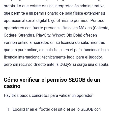
propia. Lo que existe es una interpretación administrativa
que permite a un permisionario de sala física extender su
operación al canal digital bajo el mismo permiso. Por eso
operadores con fuerte presencia física en México (Caliente,
Codere, Strendus, PlayCity, Winpot, Big Bola) ofrecen
versión online amparados en su licencia de sala, mientras
que los pure online, sin sala física en el país, funcionan bajo
licencia internacional: técnicamente legal para el jugador,
pero sin recurso directo ante la DGJyS si surge una disputa.
Cómo verificar el permiso SEGOB de un
casino
Hay tres pasos concretos para validar un operador:
Localizar en el footer del sitio el sello SEGOB con