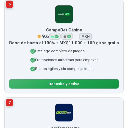
6
CampoBet Casino
9.6
MXN
Bono de hasta el 100% + MX$11.000 + 100 giros gratis
Catálogo completo de juegos
Promociones atractivas para empezar
Retiros ágiles y sin complicaciones
Deposita y activa
7