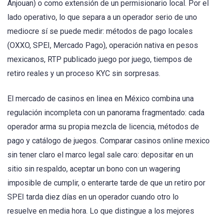
Anjouan) o como extensión de un permisionario local. Por el
lado operativo, lo que separa a un operador serio de uno
mediocre sí se puede medir: métodos de pago locales
(OXXO, SPEI, Mercado Pago), operación nativa en pesos
mexicanos, RTP publicado juego por juego, tiempos de
retiro reales y un proceso KYC sin sorpresas.
El mercado de casinos en linea en México combina una
regulación incompleta con un panorama fragmentado: cada
operador arma su propia mezcla de licencia, métodos de
pago y catálogo de juegos. Comparar casinos online mexico
sin tener claro el marco legal sale caro: depositar en un
sitio sin respaldo, aceptar un bono con un wagering
imposible de cumplir, o enterarte tarde de que un retiro por
SPEI tarda diez días en un operador cuando otro lo
resuelve en media hora. Lo que distingue a los mejores