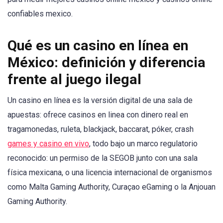
confiables mexico.
Qué es un casino en línea en
México: definición y diferencia
frente al juego ilegal
Un casino en línea es la versión digital de una sala de
apuestas: ofrece casinos en linea con dinero real en
tragamonedas, ruleta, blackjack, baccarat, póker, crash
games y casino en vivo
, todo bajo un marco regulatorio
reconocido: un permiso de la SEGOB junto con una sala
física mexicana, o una licencia internacional de organismos
como Malta Gaming Authority, Curaçao eGaming o la Anjouan
Gaming Authority.