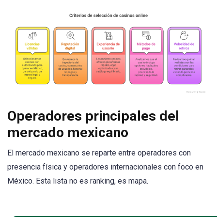
Operadores principales del
mercado mexicano
El mercado mexicano se reparte entre operadores con
presencia física y operadores internacionales con foco en
México. Esta lista no es ranking, es mapa.