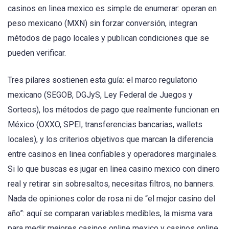
casinos en linea mexico es simple de enumerar: operan en
peso mexicano (MXN) sin forzar conversión, integran
métodos de pago locales y publican condiciones que se
pueden verificar.
Tres pilares sostienen esta guía: el marco regulatorio
mexicano (SEGOB, DGJyS, Ley Federal de Juegos y
Sorteos), los métodos de pago que realmente funcionan en
México (OXXO, SPEI, transferencias bancarias, wallets
locales), y los criterios objetivos que marcan la diferencia
entre casinos en linea confiables y operadores marginales.
Si lo que buscas es jugar en linea casino mexico con dinero
real y retirar sin sobresaltos, necesitas filtros, no banners.
Nada de opiniones color de rosa ni de “el mejor casino del
año”: aquí se comparan variables medibles, la misma vara
para medir mejores casinos online mexico y casinos online