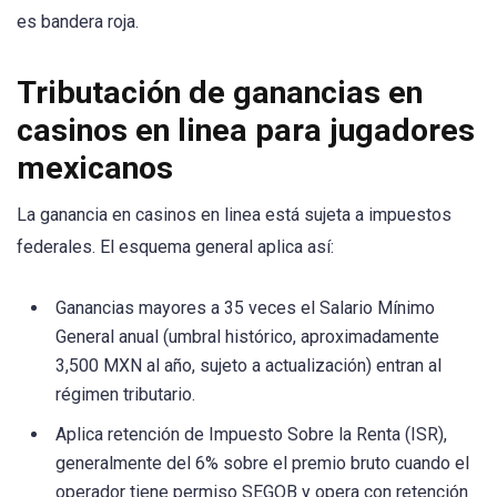
es bandera roja.
Tributación de ganancias en
casinos en linea para jugadores
mexicanos
La ganancia en casinos en linea está sujeta a impuestos
federales. El esquema general aplica así:
Ganancias mayores a 35 veces el Salario Mínimo
General anual (umbral histórico, aproximadamente
3,500 MXN al año, sujeto a actualización) entran al
régimen tributario.
Aplica retención de Impuesto Sobre la Renta (ISR),
generalmente del 6% sobre el premio bruto cuando el
operador tiene permiso SEGOB y opera con retención