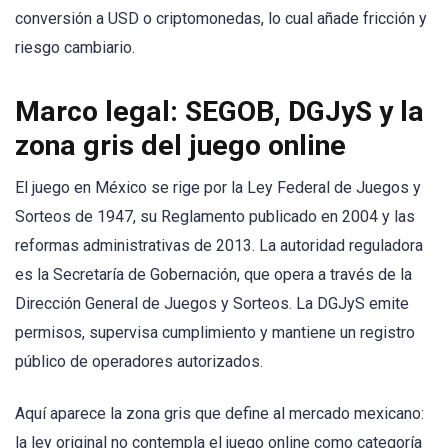
conversión a USD o criptomonedas, lo cual añade fricción y
riesgo cambiario.
Marco legal: SEGOB, DGJyS y la
zona gris del juego online
El juego en México se rige por la Ley Federal de Juegos y
Sorteos de 1947, su Reglamento publicado en 2004 y las
reformas administrativas de 2013. La autoridad reguladora
es la Secretaría de Gobernación, que opera a través de la
Dirección General de Juegos y Sorteos. La DGJyS emite
permisos, supervisa cumplimiento y mantiene un registro
público de operadores autorizados.
Aquí aparece la zona gris que define al mercado mexicano:
la ley original no contempla el juego online como categoría