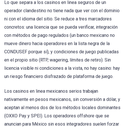
Lo que separa a los casinos en linea seguros de un
operador clandestino no tiene nada que ver con el dominio
ni con el idioma del sitio. Se reduce a tres marcadores
concretos: una licencia que se pueda verificar, integración
con métodos de pago regulados (un banco mexicano no
mueve dinero hacia operadores en la lista negra de la
CONDUSEF porque sí), y condiciones de juego publicadas
en el propio sitio (RTP, wagering, límites de retiro). Sin
licencia visible ni condiciones a la vista, no hay casino: hay
un riesgo financiero disfrazado de plataforma de juego.
Los casinos en linea mexicanos serios trabajan
nativamente en pesos mexicanos, sin conversión a dólar, y
aceptan al menos dos de los métodos locales dominantes
(OXXO Pay y SPEI). Los operadores offshore que se
anuncian para México sin esos integradores suelen forzar