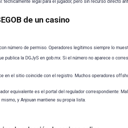
nal: técnicamente legal para el jugador, pero sin recurso directo a
SEGOB de un casino
OB con número de permiso. Operadores legítimos siempre lo muest
ue publica la DGJyS en gob.mx. Si el número no aparece o corresp
e en el sitio coincide con el registro. Muchos operadores offsho
icador equivalente es el portal del regulador correspondiente: M
 mismo, y Anjouan mantiene su propia lista.