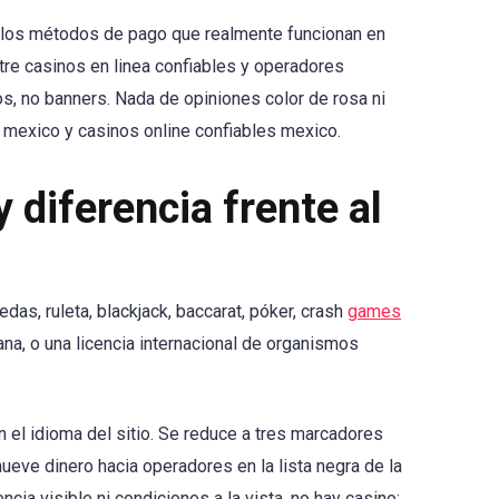
, los métodos de pago que realmente funcionan en
ntre casinos en linea confiables y operadores
ros, no banners. Nada de opiniones color de rosa ni
e mexico y casinos online confiables mexico.
 diferencia frente al
das, ruleta, blackjack, baccarat, póker, crash
games
ana, o una licencia internacional de organismos
 el idioma del sitio. Se reduce a tres marcadores
eve dinero hacia operadores en la lista negra de la
cia visible ni condiciones a la vista, no hay casino: