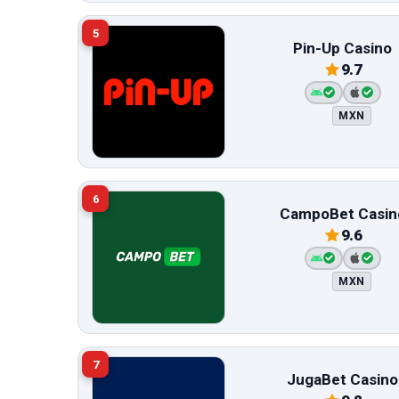
5
Pin-Up Casino
9.7
MXN
6
CampoBet Casin
9.6
MXN
7
JugaBet Casino