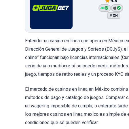
9.8
MXN
Entender un casino en línea que opera en México exi
Dirección General de Juegos y Sorteos (DGJyS); el 
online” funcionan bajo licencias internacionales (C
serio de uno mediocre sí se puede medir: métodos
juego, tiempos de retiro reales y un proceso KYC si
El mercado de casinos en linea en México combina 
métodos de pago y catálogo de juegos. Comparar casi
un wagering imposible de cumplir, o enterarte tarde
los mejores casinos en linea mexico es simple de 
condiciones que se pueden verificar.