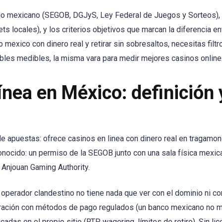
torio mexicano (SEGOB, DGJyS, Ley Federal de Juegos y Sorteos)
ts locales), y los criterios objetivos que marcan la diferencia e
o mexico con dinero real y retirar sin sobresaltos, necesitas filt
iables medibles, la misma vara para medir mejores casinos onlin
ínea en México: definición y
 de apuestas: ofrece casinos en linea con dinero real en tragamone
conocido: un permiso de la SEGOB junto con una sala física mexic
 Anjouan Gaming Authority.
operador clandestino no tiene nada que ver con el dominio ni con
tegración con métodos de pago regulados (un banco mexicano no mu
s en el propio sitio (RTP, wagering, límites de retiro). Sin licen