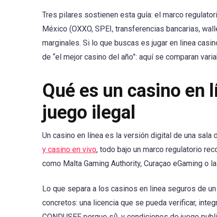
Tres pilares sostienen esta guía: el marco regula
México (OXXO, SPEI, transferencias bancarias, walle
marginales. Si lo que buscas es jugar en linea casin
de “el mejor casino del año”: aquí se comparan var
Qué es un casino en l
juego ilegal
Un casino en línea es la versión digital de una sala
y casino en vivo
, todo bajo un marco regulatorio re
como Malta Gaming Authority, Curaçao eGaming o la
Lo que separa a los casinos en linea seguros de un 
concretos: una licencia que se pueda verificar, in
CONDUSEF porque sí), y condiciones de juego publicada