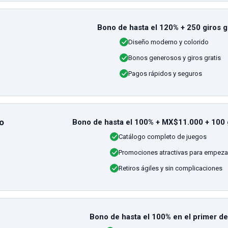
Bono de hasta el 120% + 250 giros g
Diseño moderno y colorido
Bonos generosos y giros gratis
Pagos rápidos y seguros
o
Bono de hasta el 100% + MX$11.000 + 100 g
Catálogo completo de juegos
Promociones atractivas para empeza
Retiros ágiles y sin complicaciones
Bono de hasta el 100% en el primer de