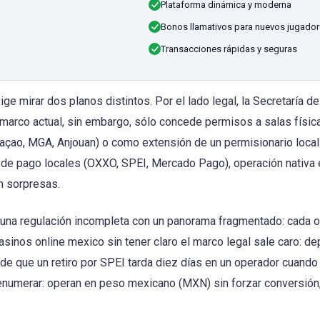
Plataforma dinámica y moderna
Bonos llamativos para nuevos jugado
Transacciones rápidas y seguras
ge mirar dos planos distintos. Por el lado legal, la Secretaría 
marco actual, sin embargo, sólo concede permisos a salas físicas
uraçao, MGA, Anjouan) o como extensión de un permisionario local.
 de pago locales (OXXO, SPEI, Mercado Pago), operación nativa
n sorpresas.
una regulación incompleta con un panorama fragmentado: cada op
nos online mexico sin tener claro el marco legal sale caro: dep
 de que un retiro por SPEI tarda diez días en un operador cuando
enumerar: operan en peso mexicano (MXN) sin forzar conversión,