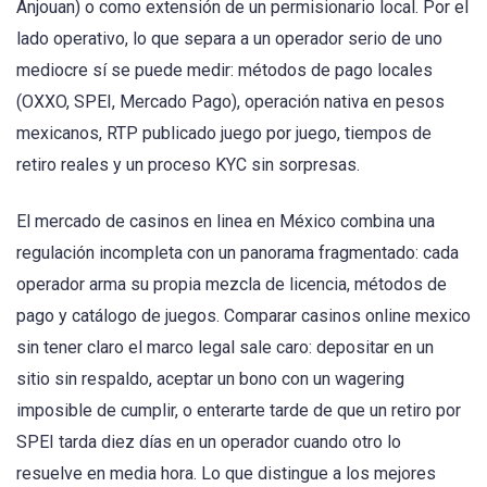
Anjouan) o como extensión de un permisionario local. Por el
lado operativo, lo que separa a un operador serio de uno
mediocre sí se puede medir: métodos de pago locales
(OXXO, SPEI, Mercado Pago), operación nativa en pesos
mexicanos, RTP publicado juego por juego, tiempos de
retiro reales y un proceso KYC sin sorpresas.
El mercado de casinos en linea en México combina una
regulación incompleta con un panorama fragmentado: cada
operador arma su propia mezcla de licencia, métodos de
pago y catálogo de juegos. Comparar casinos online mexico
sin tener claro el marco legal sale caro: depositar en un
sitio sin respaldo, aceptar un bono con un wagering
imposible de cumplir, o enterarte tarde de que un retiro por
SPEI tarda diez días en un operador cuando otro lo
resuelve en media hora. Lo que distingue a los mejores