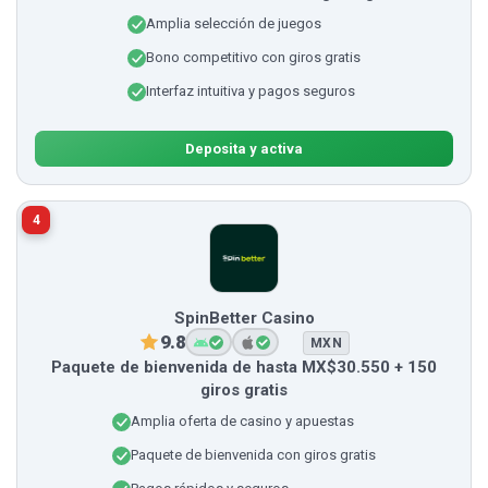
Amplia selección de juegos
Bono competitivo con giros gratis
Interfaz intuitiva y pagos seguros
Deposita y activa
4
SpinBetter Casino
9.8
MXN
Paquete de bienvenida de hasta MX$30.550 + 150
giros gratis
Amplia oferta de casino y apuestas
Paquete de bienvenida con giros gratis