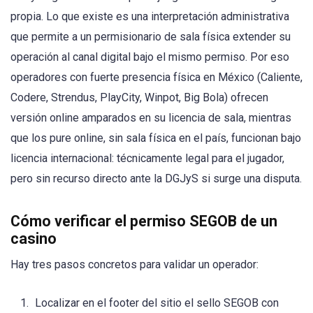
propia. Lo que existe es una interpretación administrativa
que permite a un permisionario de sala física extender su
operación al canal digital bajo el mismo permiso. Por eso
operadores con fuerte presencia física en México (Caliente,
Codere, Strendus, PlayCity, Winpot, Big Bola) ofrecen
versión online amparados en su licencia de sala, mientras
que los pure online, sin sala física en el país, funcionan bajo
licencia internacional: técnicamente legal para el jugador,
pero sin recurso directo ante la DGJyS si surge una disputa.
Cómo verificar el permiso SEGOB de un
casino
Hay tres pasos concretos para validar un operador:
Localizar en el footer del sitio el sello SEGOB con