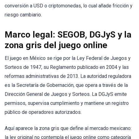
conversión a USD o criptomonedas, lo cual añade fricción y
riesgo cambiario.
Marco legal: SEGOB, DGJyS y la
zona gris del juego online
El juego en México se rige por la Ley Federal de Juegos y
Sorteos de 1947, su Reglamento publicado en 2004 y las
reformas administrativas de 2013. La autoridad reguladora
es la Secretaría de Gobernación, que opera a través de la
Dirección General de Juegos y Sorteos. La DGJyS emite
permisos, supervisa cumplimiento y mantiene un registro
público de operadores autorizados.
Aquí aparece la zona gris que define al mercado mexicano:
la ley original no contempla el juego online como categoría