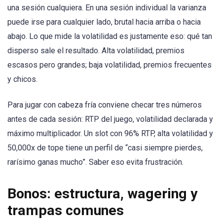
una sesión cualquiera. En una sesión individual la varianza
puede irse para cualquier lado, brutal hacia arriba o hacia
abajo. Lo que mide la volatilidad es justamente eso: qué tan
disperso sale el resultado. Alta volatilidad, premios
escasos pero grandes; baja volatilidad, premios frecuentes
y chicos.
Para jugar con cabeza fría conviene checar tres números
antes de cada sesión: RTP del juego, volatilidad declarada y
máximo multiplicador. Un slot con 96% RTP, alta volatilidad y
50,000x de tope tiene un perfil de “casi siempre pierdes,
rarísimo ganas mucho”. Saber eso evita frustración.
Bonos: estructura, wagering y
trampas comunes