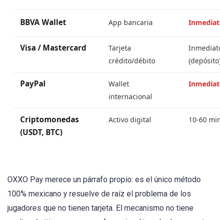
BBVA Wallet
App bancaria
Inmediat
Visa / Mastercard
Tarjeta
Inmediat
crédito/débito
(depósito
PayPal
Wallet
Inmediat
internacional
Criptomonedas
Activo digital
10-60 mi
(USDT, BTC)
OXXO Pay merece un párrafo propio: es el único método
100% mexicano y resuelve de raíz el problema de los
jugadores que no tienen tarjeta. El mecanismo no tiene