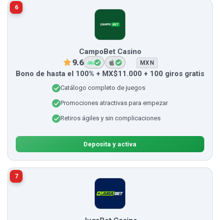
6
CampoBet Casino
9.6
MXN
Bono de hasta el 100% + MX$11.000 + 100 giros gratis
Catálogo completo de juegos
Promociones atractivas para empezar
Retiros ágiles y sin complicaciones
Deposita y activa
7