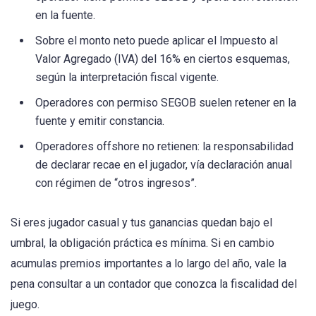
en la fuente.
Sobre el monto neto puede aplicar el Impuesto al
Valor Agregado (IVA) del 16% en ciertos esquemas,
según la interpretación fiscal vigente.
Operadores con permiso SEGOB suelen retener en la
fuente y emitir constancia.
Operadores offshore no retienen: la responsabilidad
de declarar recae en el jugador, vía declaración anual
con régimen de “otros ingresos”.
Si eres jugador casual y tus ganancias quedan bajo el
umbral, la obligación práctica es mínima. Si en cambio
acumulas premios importantes a lo largo del año, vale la
pena consultar a un contador que conozca la fiscalidad del
juego.