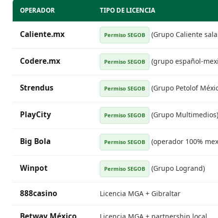
OPERADOR
TIPO DE LICENCIA
Caliente.mx
(Grupo Caliente sala 
Permiso SEGOB
Codere.mx
(grupo español-mex
Permiso SEGOB
Strendus
(Grupo Petolof Méxic
Permiso SEGOB
PlayCity
(Grupo Multimedios
Permiso SEGOB
Big Bola
(operador 100% mex
Permiso SEGOB
Winpot
(Grupo Logrand)
Permiso SEGOB
888casino
Licencia MGA + Gibraltar
Betway México
Licencia MGA + partnership local