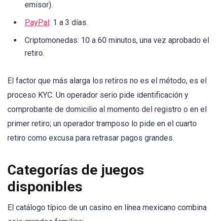
emisor).
PayPal
: 1 a 3 días.
Criptomonedas: 10 a 60 minutos, una vez aprobado el
retiro.
El factor que más alarga los retiros no es el método, es el
proceso KYC. Un operador serio pide identificación y
comprobante de domicilio al momento del registro o en el
primer retiro; un operador tramposo lo pide en el cuarto
retiro como excusa para retrasar pagos grandes.
Categorías de juegos
disponibles
El catálogo típico de un casino en línea mexicano combina