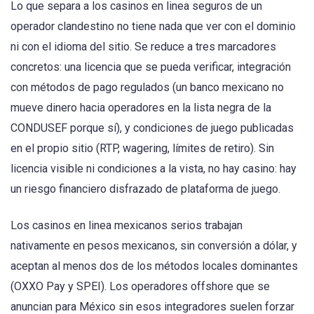
Lo que separa a los casinos en linea seguros de un
operador clandestino no tiene nada que ver con el dominio
ni con el idioma del sitio. Se reduce a tres marcadores
concretos: una licencia que se pueda verificar, integración
con métodos de pago regulados (un banco mexicano no
mueve dinero hacia operadores en la lista negra de la
CONDUSEF porque sí), y condiciones de juego publicadas
en el propio sitio (RTP, wagering, límites de retiro). Sin
licencia visible ni condiciones a la vista, no hay casino: hay
un riesgo financiero disfrazado de plataforma de juego.
Los casinos en linea mexicanos serios trabajan
nativamente en pesos mexicanos, sin conversión a dólar, y
aceptan al menos dos de los métodos locales dominantes
(OXXO Pay y SPEI). Los operadores offshore que se
anuncian para México sin esos integradores suelen forzar