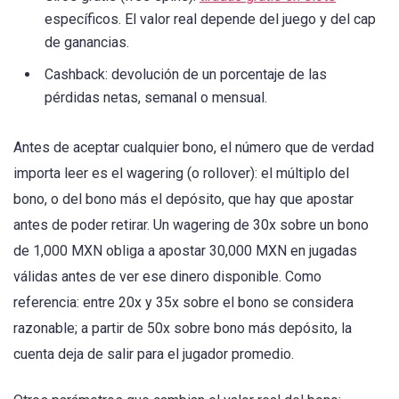
específicos. El valor real depende del juego y del cap
de ganancias.
Cashback: devolución de un porcentaje de las
pérdidas netas, semanal o mensual.
Antes de aceptar cualquier bono, el número que de verdad
importa leer es el wagering (o rollover): el múltiplo del
bono, o del bono más el depósito, que hay que apostar
antes de poder retirar. Un wagering de 30x sobre un bono
de 1,000 MXN obliga a apostar 30,000 MXN en jugadas
válidas antes de ver ese dinero disponible. Como
referencia: entre 20x y 35x sobre el bono se considera
razonable; a partir de 50x sobre bono más depósito, la
cuenta deja de salir para el jugador promedio.