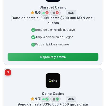
Starzbet Casino
9.9
MXN
Bono de hasta el 300% hasta $200.000 MXN en tu
cuenta
Bono de bienvenida atractivo
Amplia selección de juegos
Pagos rápidos y seguros
Deposita y activa
3
Qzino Casino
9.7
MXN
Bono de hasta US$6.000 + 650 giros gratis