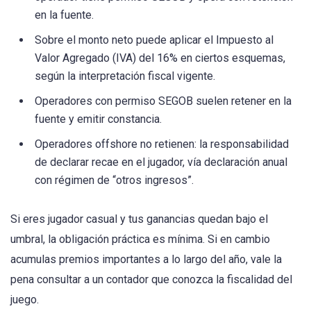
en la fuente.
Sobre el monto neto puede aplicar el Impuesto al
Valor Agregado (IVA) del 16% en ciertos esquemas,
según la interpretación fiscal vigente.
Operadores con permiso SEGOB suelen retener en la
fuente y emitir constancia.
Operadores offshore no retienen: la responsabilidad
de declarar recae en el jugador, vía declaración anual
con régimen de “otros ingresos”.
Si eres jugador casual y tus ganancias quedan bajo el
umbral, la obligación práctica es mínima. Si en cambio
acumulas premios importantes a lo largo del año, vale la
pena consultar a un contador que conozca la fiscalidad del
juego.