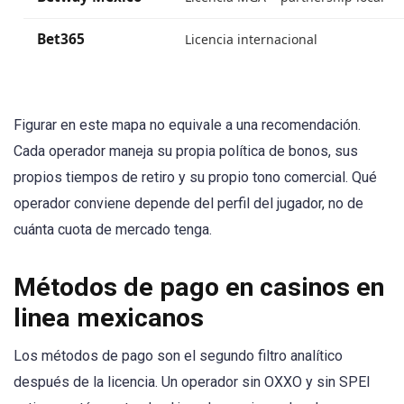
Bet365
Licencia internacional
Figurar en este mapa no equivale a una recomendación.
Cada operador maneja su propia política de bonos, sus
propios tiempos de retiro y su propio tono comercial. Qué
operador conviene depende del perfil del jugador, no de
cuánta cuota de mercado tenga.
Métodos de pago en casinos en
linea mexicanos
Los métodos de pago son el segundo filtro analítico
después de la licencia. Un operador sin OXXO y sin SPEI