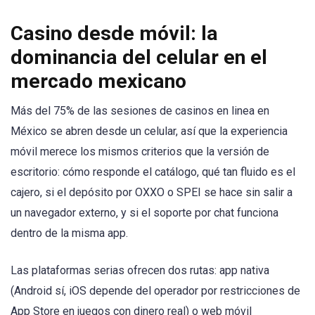
Casino desde móvil: la
dominancia del celular en el
mercado mexicano
Más del 75% de las sesiones de casinos en linea en
México se abren desde un celular, así que la experiencia
móvil merece los mismos criterios que la versión de
escritorio: cómo responde el catálogo, qué tan fluido es el
cajero, si el depósito por OXXO o SPEI se hace sin salir a
un navegador externo, y si el soporte por chat funciona
dentro de la misma app.
Las plataformas serias ofrecen dos rutas: app nativa
(Android sí, iOS depende del operador por restricciones de
App Store en juegos con dinero real) o web móvil