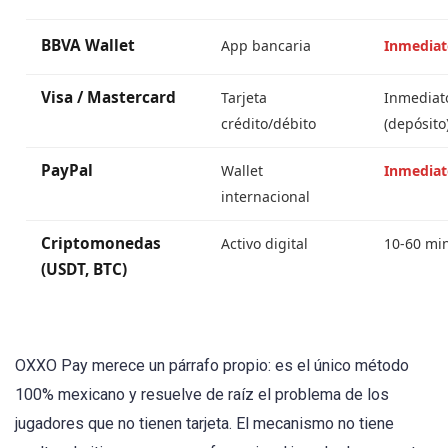
BBVA Wallet
App bancaria
Inmediat
Visa / Mastercard
Tarjeta
Inmediat
crédito/débito
(depósito
PayPal
Wallet
Inmediat
internacional
Criptomonedas
Activo digital
10-60 mi
(USDT, BTC)
OXXO Pay merece un párrafo propio: es el único método
100% mexicano y resuelve de raíz el problema de los
jugadores que no tienen tarjeta. El mecanismo no tiene