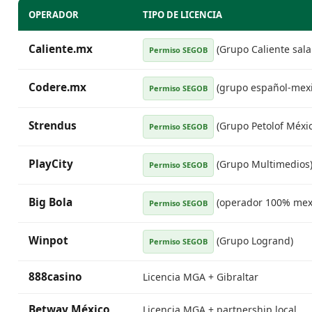
OPERADOR
TIPO DE LICENCIA
Caliente.mx
(Grupo Caliente sala 
Permiso SEGOB
Codere.mx
(grupo español-mex
Permiso SEGOB
Strendus
(Grupo Petolof Méxic
Permiso SEGOB
PlayCity
(Grupo Multimedios
Permiso SEGOB
Big Bola
(operador 100% mex
Permiso SEGOB
Winpot
(Grupo Logrand)
Permiso SEGOB
888casino
Licencia MGA + Gibraltar
Betway México
Licencia MGA + partnership local