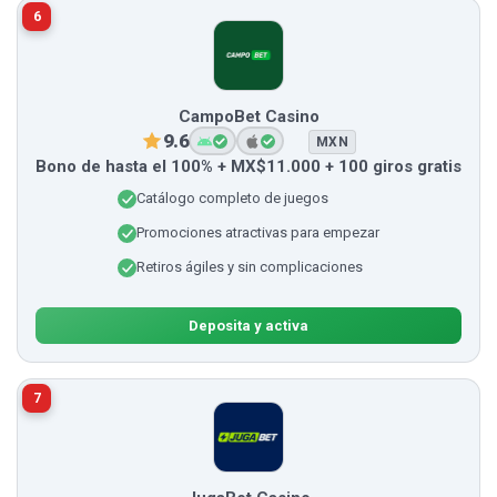
6
CampoBet Casino
9.6
MXN
Bono de hasta el 100% + MX$11.000 + 100 giros gratis
Catálogo completo de juegos
Promociones atractivas para empezar
Retiros ágiles y sin complicaciones
Deposita y activa
7