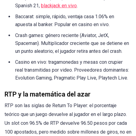
Spanish 21,
blackjack en vivo
.
Baccarat: simple, rápido, ventaja casa 1.06% en
apuesta al banker. Popular en casino en vivo.
Crash games: género reciente (Aviator, JetX,
Spaceman). Multiplicador creciente que se detiene en
un punto aleatorio; el jugador retira antes del crash.
Casino en vivo: tragamonedas y mesas con crupier
real transmitidas por video. Proveedores dominantes:
Evolution Gaming, Pragmatic Play Live, Playtech Live.
RTP y la matemática del azar
RTP son las siglas de Return To Player: el porcentaje
teórico que un juego devuelve al jugador en el largo plazo.
Un slot con 96.5% de RTP devuelve 96.50 pesos por cada
100 apostados, pero medido sobre millones de giros, no en