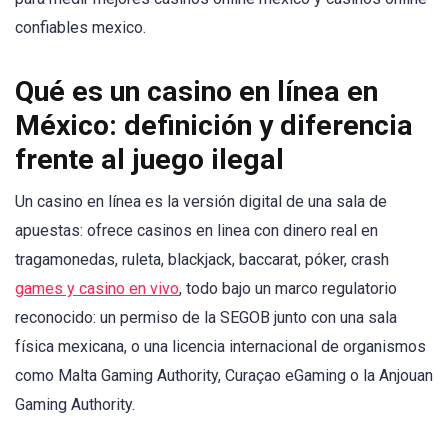
confiables mexico.
Qué es un casino en línea en
México: definición y diferencia
frente al juego ilegal
Un casino en línea es la versión digital de una sala de
apuestas: ofrece casinos en linea con dinero real en
tragamonedas, ruleta, blackjack, baccarat, póker, crash
games y casino en vivo
, todo bajo un marco regulatorio
reconocido: un permiso de la SEGOB junto con una sala
física mexicana, o una licencia internacional de organismos
como Malta Gaming Authority, Curaçao eGaming o la Anjouan
Gaming Authority.