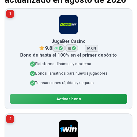
1
JugaBet Casino
9.8
MXN
Bono de hasta el 100% en el primer depósito
Plataforma dinámica y moderna
Bonos llamativos para nuevos jugadores
Transacciones rápidas y seguras
Activar bono
2