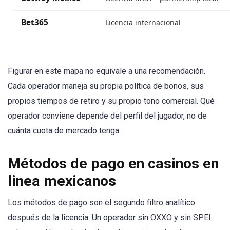
Bet365
Licencia internacional
Figurar en este mapa no equivale a una recomendación.
Cada operador maneja su propia política de bonos, sus
propios tiempos de retiro y su propio tono comercial. Qué
operador conviene depende del perfil del jugador, no de
cuánta cuota de mercado tenga.
Métodos de pago en casinos en
linea mexicanos
Los métodos de pago son el segundo filtro analítico
después de la licencia. Un operador sin OXXO y sin SPEI