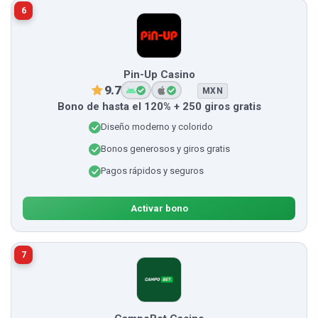
6
Pin-Up Casino
9.7
MXN
Bono de hasta el 120% + 250 giros gratis
Diseño moderno y colorido
Bonos generosos y giros gratis
Pagos rápidos y seguros
Activar bono
7