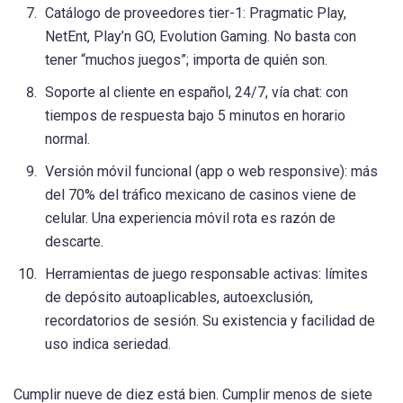
Catálogo de proveedores tier-1: Pragmatic Play,
NetEnt, Play’n GO, Evolution Gaming. No basta con
tener “muchos juegos”; importa de quién son.
Soporte al cliente en español, 24/7, vía chat: con
tiempos de respuesta bajo 5 minutos en horario
normal.
Versión móvil funcional (app o web responsive): más
del 70% del tráfico mexicano de casinos viene de
celular. Una experiencia móvil rota es razón de
descarte.
Herramientas de juego responsable activas: límites
de depósito autoaplicables, autoexclusión,
recordatorios de sesión. Su existencia y facilidad de
uso indica seriedad.
Cumplir nueve de diez está bien. Cumplir menos de siete