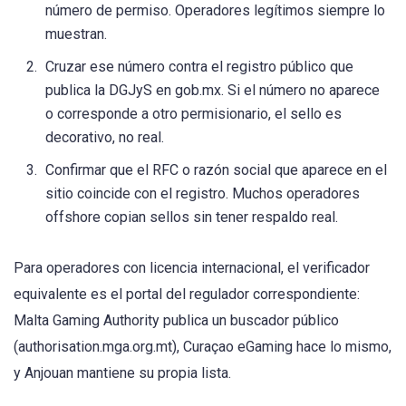
número de permiso. Operadores legítimos siempre lo
muestran.
Cruzar ese número contra el registro público que
publica la DGJyS en gob.mx. Si el número no aparece
o corresponde a otro permisionario, el sello es
decorativo, no real.
Confirmar que el RFC o razón social que aparece en el
sitio coincide con el registro. Muchos operadores
offshore copian sellos sin tener respaldo real.
Para operadores con licencia internacional, el verificador
equivalente es el portal del regulador correspondiente:
Malta Gaming Authority publica un buscador público
(authorisation.mga.org.mt), Curaçao eGaming hace lo mismo,
y Anjouan mantiene su propia lista.