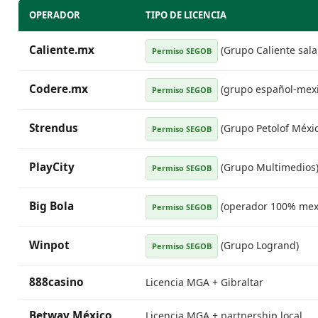
OPERADOR
TIPO DE LICENCIA
Caliente.mx
(Grupo Caliente sala 
Permiso SEGOB
Codere.mx
(grupo español-mex
Permiso SEGOB
Strendus
(Grupo Petolof Méxic
Permiso SEGOB
PlayCity
(Grupo Multimedios
Permiso SEGOB
Big Bola
(operador 100% mex
Permiso SEGOB
Winpot
(Grupo Logrand)
Permiso SEGOB
888casino
Licencia MGA + Gibraltar
Betway México
Licencia MGA + partnership local