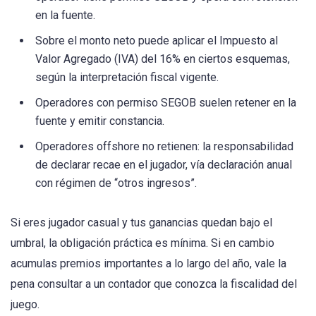
en la fuente.
Sobre el monto neto puede aplicar el Impuesto al
Valor Agregado (IVA) del 16% en ciertos esquemas,
según la interpretación fiscal vigente.
Operadores con permiso SEGOB suelen retener en la
fuente y emitir constancia.
Operadores offshore no retienen: la responsabilidad
de declarar recae en el jugador, vía declaración anual
con régimen de “otros ingresos”.
Si eres jugador casual y tus ganancias quedan bajo el
umbral, la obligación práctica es mínima. Si en cambio
acumulas premios importantes a lo largo del año, vale la
pena consultar a un contador que conozca la fiscalidad del
juego.