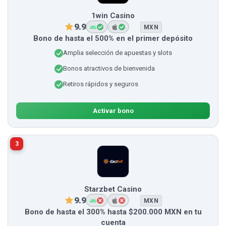
1win Casino
9.9
MXN
Bono de hasta el 500% en el primer depósito
Amplia selección de apuestas y slots
Bonos atractivos de bienvenida
Retiros rápidos y seguros
Activar bono
3
Starzbet Casino
9.9
MXN
Bono de hasta el 300% hasta $200.000 MXN en tu
cuenta