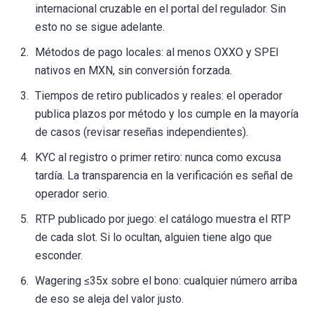
internacional cruzable en el portal del regulador. Sin
esto no se sigue adelante.
Métodos de pago locales: al menos OXXO y SPEI
nativos en MXN, sin conversión forzada.
Tiempos de retiro publicados y reales: el operador
publica plazos por método y los cumple en la mayoría
de casos (revisar reseñas independientes).
KYC al registro o primer retiro: nunca como excusa
tardía. La transparencia en la verificación es señal de
operador serio.
RTP publicado por juego: el catálogo muestra el RTP
de cada slot. Si lo ocultan, alguien tiene algo que
esconder.
Wagering ≤35x sobre el bono: cualquier número arriba
de eso se aleja del valor justo.